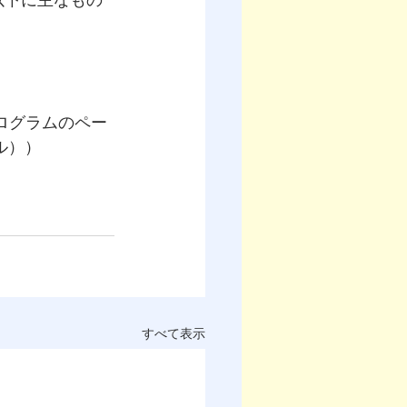
以下に主なもの
ログラムのペー
イル））
すべて表示