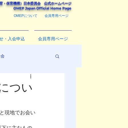
教育・保育機構）
日本委員会
公式ホームページ
​OMEP Japan Official Home Page
OMEPについて
会員専用ページ
せ・入会申込
会員専用ページ
大会
につい
と現地でお会い