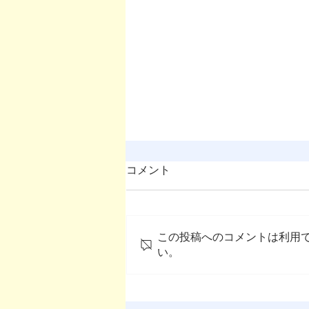
コメント
この投稿へのコメントは利用
い。
OMEP世界総会宣言2025（日
本語訳）