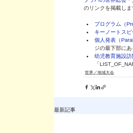
プラハの世界総会・
のリンクを掲載しま
プログラム（Pro
キーノートスピーカー
個人発表（Paralle
ジの最下部にある「
幼児教育施設訪問（Ki
「LIST_OF_
世界／地域大会
最新記事