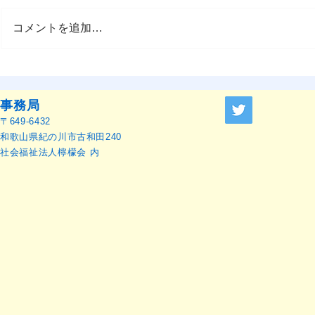
コメントを追加…
OMEP–PEHRC ECCE
『OMEP J
Research Launch Webinar 開
ャーナル』
催のお知らせ
せ
事務局
〒649-6432
和歌山県紀の川市古和田240
社会福祉法人檸檬会 内