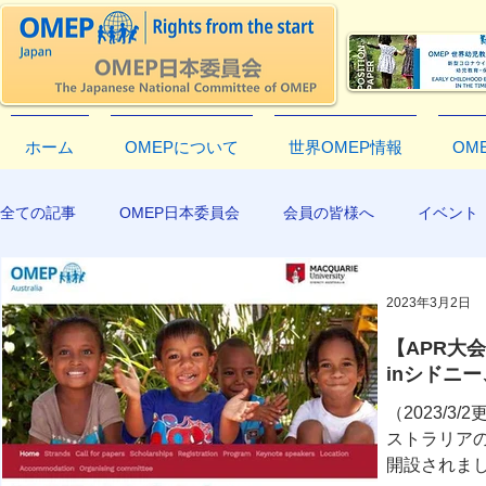
ホーム
OMEPについて
世界OMEP情報
OM
全ての記事
OMEP日本委員会
会員の皆様へ
イベント
EXCO-COMMUNICATION
APR2019
2023年3月2日
【APR大
inシドニ
（2023/3
ストラリア
開設されまし