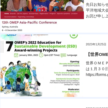
先日お知ら
平洋地域大
お詫び申し上
Looking Back,
2023年1月25日
【世界OMEP
世界ＯＭＥ
は１月３０
https://fo